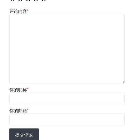
评论内容
*
你的昵称
*
你的邮箱
*
提交评论