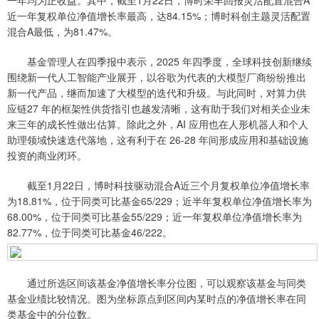
近一年复权单位净值增长率最高，达84.15%；博时科创主题灵活配置
混合A最低，为81.47%。
基金管理人在四季报中表示，2025 年四季度，全球科技创新继续
围绕新一代人工智能产业展开，以谷歌为代表的大模型厂商纷纷推出
新一代产品，继而加速了大模型的迭代和升级。与此同时，对算力供
应链27 年的框架性供货指引也越发清晰，这有助于我们对相关企业未
来三年的成长性做出估算。除此之外，AI 应用也在人形机器人和个人
助理领域快速迭代落地，这有利于在 26-28 年间形成应用和基础设施
投资的商业闭环。
截至1月22日，博时科技驱动混合A近三个月复权单位净值增长率
为18.81%，位于同类可比基金65/229；近半年复权单位净值增长率为
68.00%，位于同类可比基金55/229；近一年复权单位净值增长率为
82.77%，位于同类可比基金46/222。
通过所选区间该基金净值增长率分位图，可以观察该基金与同类
基金业绩比较情况。图为坐标原点到区间内某时点的净值增长率在同
类基金中的分位数。