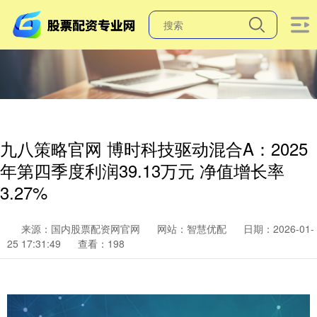
九八策略官网 博时科技驱动混合A：2025
年第四季度利润39.13万元 净值增长率
3.27%
来源：国内股票配资网官网
网站：智慧优配
日期：2026-01-
25 17:31:49
查看：198