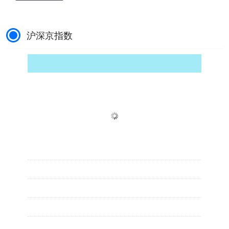
沪深京指数