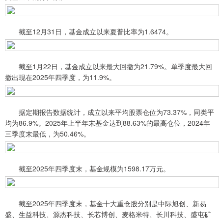
截至12月31日，基金成立以来夏普比率为1.6474。
截至1月22日，基金成立以来最大回撤为21.79%。单季度最大回
撤出现在2025年四季度，为11.9%。
据定期报告数据统计，成立以来平均股票仓位为73.37%，同类平
均为86.9%。2025年上半年末基金达到88.63%的最高仓位，2024年
三季度末最低，为50.46%。
截至2025年四季度末，基金规模为1598.17万元。
截至2025年四季度末，基金十大重仓股分别是中际旭创、新易
盛、生益科技、源杰科技、长芯博创、麦格米特、长川科技、盛屯矿