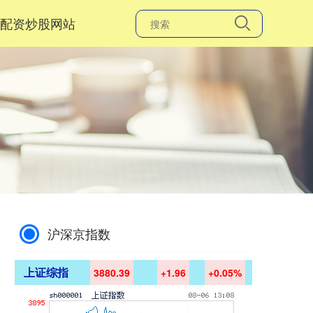
配资炒股网站
沪深京指数
上证综指
3880.39
+1.96
+0.05%