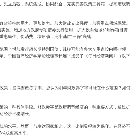
、先立后破，系统集成、协同配合，充实完善政策工具箱，提高宏观调
政政策持续用力、更加给力。加大财政支出强度，加强重点领域保障。
政策实施。增加地方政府专项债券发行使用，扩大投向领域和用作项目资
重惠民生、促消费、增后劲，兜牢基层“三保”底线。
范围？增加发行超长期特别国债，规模可能有多大？重点投向哪些领
家、中国首席经济学家论坛理事长连平接受了《每日经济新闻》（以下
政政策，提高财政赤字率。您认为明年财政赤字率可能在什么范围？如何
策的一种具体手段。财政赤字是政府调节经济的一种重要方式，通过扩
动经济平稳增长。
低的水平。然而，与发达国家相比，这一比例显得较为保守。在经济不
8%或更高水平。