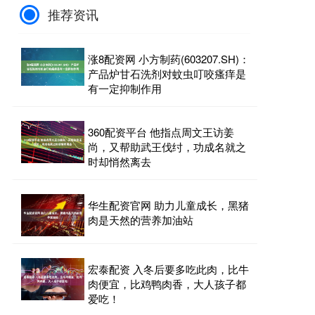
推荐资讯
涨8配资网 小方制药(603207.SH)：
产品炉甘石洗剂对蚊虫叮咬瘙痒是
有一定抑制作用
360配资平台 他指点周文王访姜
尚，又帮助武王伐纣，功成名就之
时却悄然离去
华生配资官网 助力儿童成长，黑猪
肉是天然的营养加油站
宏泰配资 入冬后要多吃此肉，比牛
肉便宜，比鸡鸭肉香，大人孩子都
爱吃！