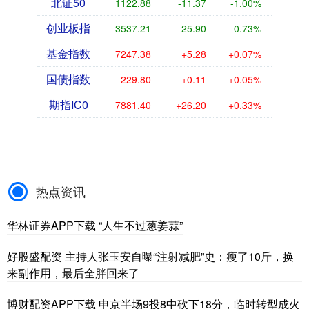
北证50
1122.88
-11.37
-1.00%
创业板指
3537.21
-25.90
-0.73%
基金指数
7247.38
+5.28
+0.07%
国债指数
229.80
+0.11
+0.05%
期指IC0
7881.40
+26.20
+0.33%
热点资讯
华林证券APP下载 “人生不过葱姜蒜”
好股盛配资 主持人张玉安自曝“注射减肥”史：瘦了10斤，换
来副作用，最后全胖回来了
博财配资APP下载 申京半场9投8中砍下18分，临时转型成火