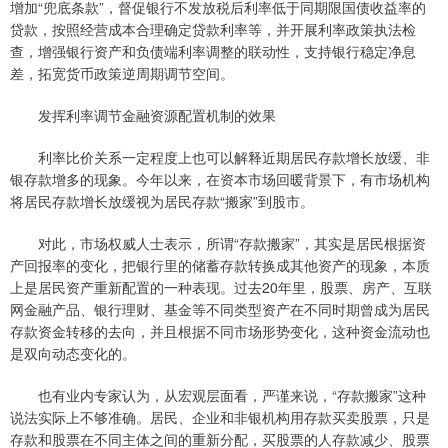
增加“兜底条款”，督促银行不发放税后利率低于同期限国债收益率的
贷款，按照经营成本合理确定贷款利率等，并开展利率政策执法检
查，增强银行资产和负债端利率调整的联动性，支持银行稳定净息
差，拓宽货币政策逆周期调节空间。
发挥利率调节金融资源配置机制的效果
利率比价关系一定程度上也可以解释近期居民存款增长放缓、非
银存款增多的现象。今年以来，在资本市场回暖背景下，有市场机构
将居民存款增长放缓视为居民存款“搬家”到股市。
对此，市场权威人士表示，所谓“存款搬家”，其实是居民根据资
产回报率的变化，把银行里的储蓄存款转换成其他资产的现象，本质
上是居民资产重新配置的一种表现。过去20年里，股票、房产、互联
网金融产品、银行理财、基金等不同类型资产在不同时期曾成为居民
存款资金转移的去向，并且根据不同市场形势变化，这种资金流动也
是双向动态变化的。
也有业内专家认为，从宏观层面看，严谨来说，“存款搬家”这种
说法实际上不够准确。居民、企业和非银机构用存款买卖股票，只是
存款和股票在不同主体之间的重新分配，买股票的人存款减少、股票