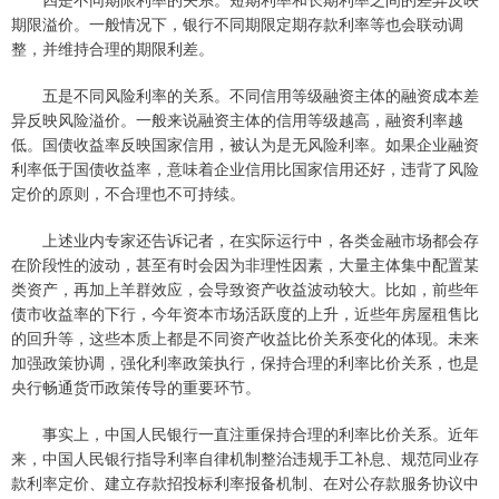
期限溢价。一般情况下，银行不同期限定期存款利率等也会联动调
整，并维持合理的期限利差。
五是不同风险利率的关系。不同信用等级融资主体的融资成本差
异反映风险溢价。一般来说融资主体的信用等级越高，融资利率越
低。国债收益率反映国家信用，被认为是无风险利率。如果企业融资
利率低于国债收益率，意味着企业信用比国家信用还好，违背了风险
定价的原则，不合理也不可持续。
上述业内专家还告诉记者，在实际运行中，各类金融市场都会存
在阶段性的波动，甚至有时会因为非理性因素，大量主体集中配置某
类资产，再加上羊群效应，会导致资产收益波动较大。比如，前些年
债市收益率的下行，今年资本市场活跃度的上升，近些年房屋租售比
的回升等，这些本质上都是不同资产收益比价关系变化的体现。未来
加强政策协调，强化利率政策执行，保持合理的利率比价关系，也是
央行畅通货币政策传导的重要环节。
事实上，中国人民银行一直注重保持合理的利率比价关系。近年
来，中国人民银行指导利率自律机制整治违规手工补息、规范同业存
款利率定价、建立存款招投标利率报备机制、在对公存款服务协议中