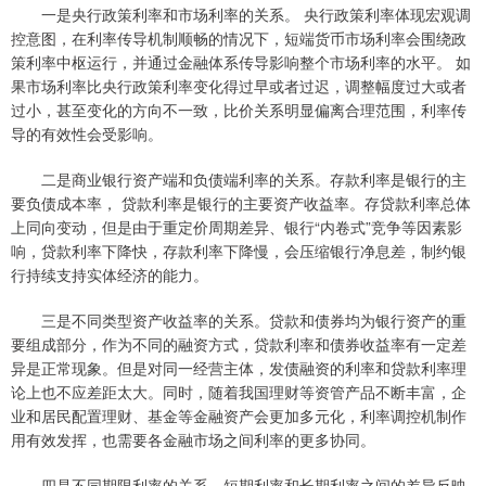
一是央行政策利率和市场利率的关系。 央行政策利率体现宏观调
控意图，在利率传导机制顺畅的情况下，短端货币市场利率会围绕政
策利率中枢运行，并通过金融体系传导影响整个市场利率的水平。 如
果市场利率比央行政策利率变化得过早或者过迟，调整幅度过大或者
过小，甚至变化的方向不一致，比价关系明显偏离合理范围，利率传
导的有效性会受影响。
二是商业银行资产端和负债端利率的关系。存款利率是银行的主
要负债成本率， 贷款利率是银行的主要资产收益率。存贷款利率总体
上同向变动，但是由于重定价周期差异、银行“内卷式”竞争等因素影
响，贷款利率下降快，存款利率下降慢，会压缩银行净息差，制约银
行持续支持实体经济的能力。
三是不同类型资产收益率的关系。贷款和债券均为银行资产的重
要组成部分，作为不同的融资方式，贷款利率和债券收益率有一定差
异是正常现象。但是对同一经营主体，发债融资的利率和贷款利率理
论上也不应差距太大。同时，随着我国理财等资管产品不断丰富，企
业和居民配置理财、基金等金融资产会更加多元化，利率调控机制作
用有效发挥，也需要各金融市场之间利率的更多协同。
四是不同期限利率的关系。短期利率和长期利率之间的差异反映