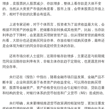
增多，卖股票的人股票减少、存款增多，整体上看存款是大体不变
的。当然从大类资产市值的角度看，股市上涨，会带来股票总市值上
升，相对于存款的比重会有提高。
上述专家还称，对于个体而言，投资者为了追求收益最大化，会
根据不同资产的收益率，把储蓄存款转换成其他资产。比如，当存款
利率趋于下降时，会更愿意买理财资管产品，但从理财资管的最终投
向看，大部分也还是购买同业存单、存放在银行或购买债券，最终还
是会体现为银行的同业存款或是经营主体的存款。
还有市场分析人士提到，近期非银存款增多，主要还是与前期规
范同业活期存款利率有关，非银主体存款趋于定期化，也更愿意持有
同业存单。
央行还在《报告》中指出，随着金融市场日益发展、金融产品不
断丰富，企业和居民基于各类资产的收益变化，可以用存款购买理
财、股票等金融资产。资产价格变化往往会引起银行存款、贷款总量
和结构的变化，对银行体系的货币创造和广义货币（M2）造成扰动。
央行明确，未来要继续推进货币政策调控框架转型，更加注重发
挥价格型调控的作用。通过不断深化利率市场化改革，理顺由短及长