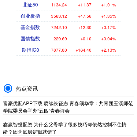
北证50
1134.24
+11.37
+1.01%
创业板指
3563.12
+47.56
+1.35%
基金指数
7242.10
+12.30
+0.17%
国债指数
229.69
+0.10
+0.04%
期指IC0
7877.80
+164.40
+2.13%
热点资讯
富豪优配APP下载 赓续长征志 青春颂华章：共青团玉溪师范
学院委员会举办“五四”青春诗会
鑫赢智投配资 为什么父母学了很多技巧却依然控制不住情
绪？因为底层逻辑就错了