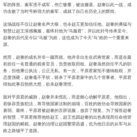
军的阵形。秦军溃不成军，伤亡惨重，被迫撤退。赵奢以此一战，成
功击败了当时号称强大的秦军，成就了自己在历史上的辉煌。
这场战役不仅让赵奢名声大噪，也令赵王更加信任他。赵奢的勇猛与
智慧让赵王深感佩服，最终封他为“马服君”，并以此封号传承至今。
赵奢的后代至今以“马服”为姓，这也成为了今天“马”姓的一个重要来
源。
然而，赵奢的成长并非一蹴而就。他并非出生在武将世家，而是在最
初担任一名普通的税务官员，负责收取田租。赵奢虽然担任平凡的职
务，但他秉公执法，公正无私。有一次，平原君家拒不缴纳租税，并
态度强硬，赵奢毫不手软，斩杀了平原君家中的几个管事者。平原君
得知此事后勃然大怒，欲杀赵奢泄愤。
面对平原君的威胁，赵奢并未慌乱，而是耐心劝解平原君。他指出，
若纵容贵族犯法，将导致国家法制的崩塌，百姓的效仿会导致国家的
衰弱。最终，平原君被赵奢的言辞说服，放弃了报复。为了报答赵奢
的智慧，平原君推荐他给赵王，赵王也因赵奢的出色表现而任命他管
理赵国的赋税。赵奢的治理让赵国繁荣昌盛，也为他日后的从军与从
政之路铺平了道路。