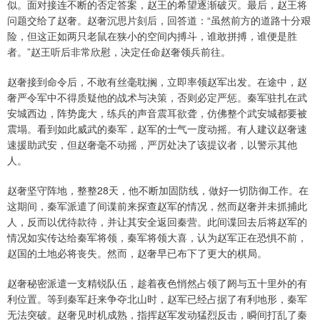
似。面对接连不断的否定答案，赵王的希望逐渐破灭。最后，赵王将
问题交给了赵奢。赵奢沉思片刻后，回答道：“虽然前方的道路十分艰
险，但这正如两只老鼠在狭小的空间内搏斗，谁敢拼搏，谁便是胜
者。”赵王听后非常欣慰，决定任命赵奢领兵前往。
赵奢接到命令后，不敢有丝毫耽搁，立即率领赵军出发。在途中，赵
奢严令军中不得质疑他的战术与决策，否则必定严惩。秦军驻扎在武
安城西边，阵势庞大，练兵的声音震耳欲聋，仿佛整个武安城都要被
震塌。看到如此威武的秦军，赵军的士气一度动摇。有人建议赵奢速
速援助武安，但赵奢毫不动摇，严厉处决了该提议者，以警示其他
人。
赵奢坚守阵地，整整28天，他不断加固防线，做好一切防御工作。在
这期间，秦军派遣了间谍前来探查赵军的情况，然而赵奢并未抓捕此
人，反而以优待款待，并让其安全返回秦营。此间谍回去后将赵军的
情况如实传达给秦军将领，秦军将领大喜，认为赵军正在恐惧不前，
赵国的土地必将丧失。然而，赵奢早已布下了更大的棋局。
赵奢秘密派遣一支精锐队伍，趁着夜色悄然占领了阏与五十里外的有
利位置。等到秦军赶来争夺北山时，赵军已经占据了有利地形，秦军
无法突破。赵奢见时机成熟，指挥赵军发动猛烈反击，瞬间打乱了秦