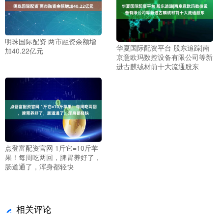
明珠国际配资 两市融资余额增
华夏国际配资平台 股东追踪|南
加40.22亿元
京意欧玛数控设备有限公司等新
进古麒绒材前十大流通股东
点登富配资官网 1斤它=10斤苹
果！每周吃两回，脾胃养好了，
肠道通了，浑身都轻快
相关评论