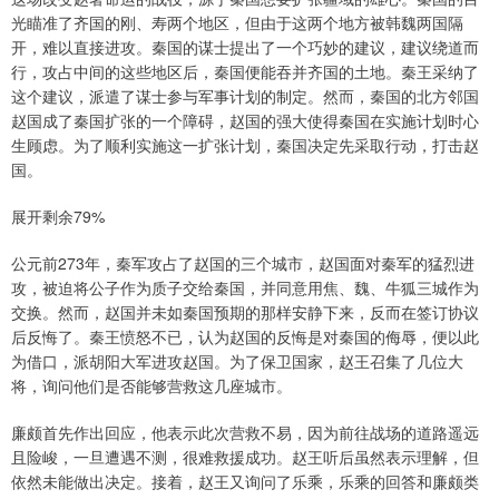
光瞄准了齐国的刚、寿两个地区，但由于这两个地方被韩魏两国隔
开，难以直接进攻。秦国的谋士提出了一个巧妙的建议，建议绕道而
行，攻占中间的这些地区后，秦国便能吞并齐国的土地。秦王采纳了
这个建议，派遣了谋士参与军事计划的制定。然而，秦国的北方邻国
赵国成了秦国扩张的一个障碍，赵国的强大使得秦国在实施计划时心
生顾虑。为了顺利实施这一扩张计划，秦国决定先采取行动，打击赵
国。
展开剩余79%
公元前273年，秦军攻占了赵国的三个城市，赵国面对秦军的猛烈进
攻，被迫将公子作为质子交给秦国，并同意用焦、魏、牛狐三城作为
交换。然而，赵国并未如秦国预期的那样安静下来，反而在签订协议
后反悔了。秦王愤怒不已，认为赵国的反悔是对秦国的侮辱，便以此
为借口，派胡阳大军进攻赵国。为了保卫国家，赵王召集了几位大
将，询问他们是否能够营救这几座城市。
廉颇首先作出回应，他表示此次营救不易，因为前往战场的道路遥远
且险峻，一旦遭遇不测，很难救援成功。赵王听后虽然表示理解，但
依然未能做出决定。接着，赵王又询问了乐乘，乐乘的回答和廉颇类