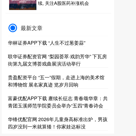
续, 关注A股医药补涨机会
最新文章
华林证券APP下载 “人生不过葱姜蒜”
联华证券配资官网 “梨园荟萃·戏韵芳华” 下瓦房
街第九届文博荟戏曲展演活动举行
贵盈配资平台 “五一”假期，走进上海的美术馆
和博物馆 展名家真迹 览岁月回响
富豪优配APP下载 赓续长征志 青春颂华章：共
青团玉溪师范学院委员会举办“五四”青春诗会
华锋优配官网 2026年儿童身高标准出炉，男孩
四岁没到一米就算矮！你家娃达标没