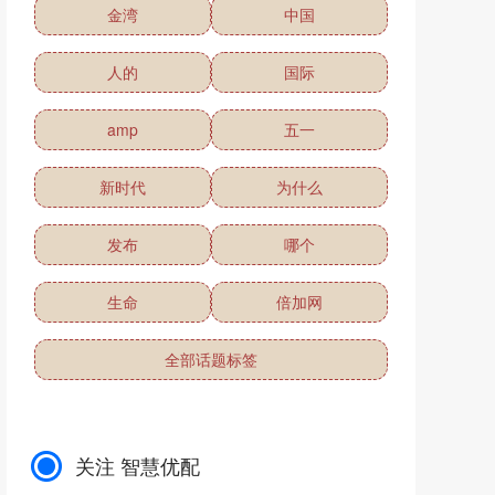
金湾
中国
人的
国际
amp
五一
新时代
为什么
发布
哪个
生命
倍加网
全部话题标签
关注 智慧优配