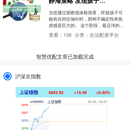
静海策略 发现孩子有自闭症苗头?郑州发育医生：抓住黄金干预期，做对这三步!
当您通过观察或体检筛查，怀疑孩子可
能有自闭症倾向时，那种不确定性和焦
虑感是巨大的。 这个阶段，最忌讳的
是“观望等待”或陷入恐慌。作为一名医
查看：
139
分类：
合法配资平台
生，我给您最核心的建议....
智慧优配文章已加载完成
沪深京指数
上证综指
3893.92
+15.49
+0.40%