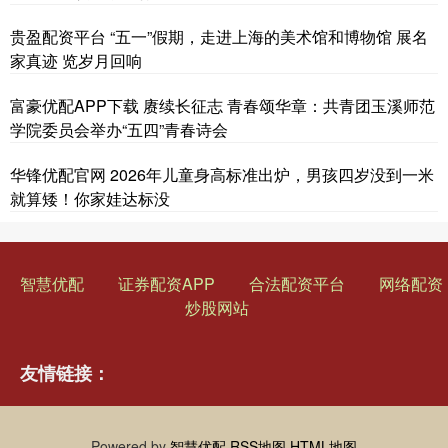
贵盈配资平台 “五一”假期，走进上海的美术馆和博物馆 展名
家真迹 览岁月回响
富豪优配APP下载 赓续长征志 青春颂华章：共青团玉溪师范
学院委员会举办“五四”青春诗会
华锋优配官网 2026年儿童身高标准出炉，男孩四岁没到一米
就算矮！你家娃达标没
智慧优配
证券配资APP
合法配资平台
网络配资
炒股网站
友情链接：
Powered by
智慧优配
RSS地图
HTML地图