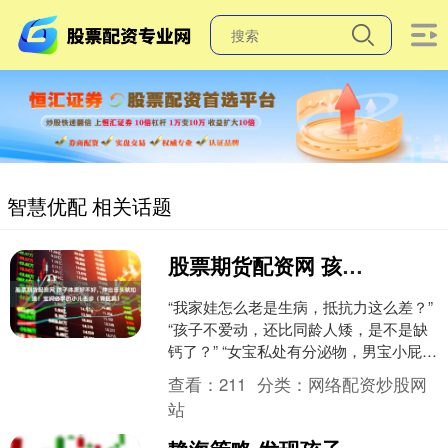
智慧优配 相关话题
股票期货配资网 孩子体质好不好，伸出舌头就知道！宝妈必学的小儿舌诊（肾区篇）
“我家娃怎么老是生病，抵抗力这么差？”
“孩子不爱动，还比同龄人矮，是不是缺
钙了？” “女宝私处有分泌物，男宝小屁屁
总是红红的，到底怎么回事？” 宝妈们是
查看：
211
分类：
网络配资炒股网
不是经....
站